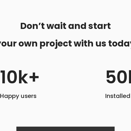
Don’t wait and start
your own project with us toda
10
k+
50
Happy users
Installe