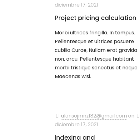
diciembre 17, 2021
Project pricing calculation
Morbi ultrices fringilla. In tempus.
Pellentesque et ultrices posuere
cubilia Curae, Nullam erat gravida
non, arcu. Pellentesque habitant
morbi tristique senectus et neque.
Maecenas wisi.
alonsojmnz182@gmail.com
on
diciembre 17, 2021
Indexing and