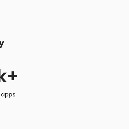
y
k+
d apps