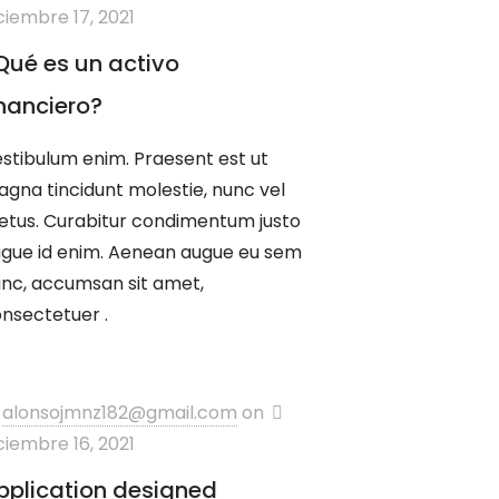
ciembre 17, 2021
Qué es un activo
inanciero?
stibulum enim. Praesent est ut
gna tincidunt molestie, nunc vel
tus. Curabitur condimentum justo
gue id enim. Aenean augue eu sem
nc, accumsan sit amet,
nsectetuer .
alonsojmnz182@gmail.com
on
ciembre 16, 2021
pplication designed