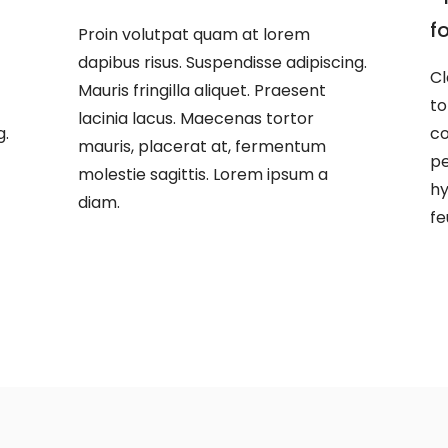
f
Proin volutpat quam at lorem
dapibus risus. Suspendisse adipiscing.
Cl
Mauris fringilla aliquet. Praesent
to
lacinia lacus. Maecenas tortor
g.
co
mauris, placerat at, fermentum
pe
molestie sagittis. Lorem ipsum a
hy
diam.
fe