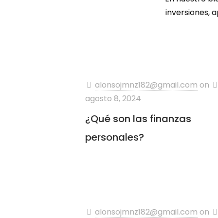
inversiones, 
alonsojmnz182@gmail.com
on
agosto 8, 2024
¿Qué son las finanzas
personales?
alonsojmnz182@gmail.com
on