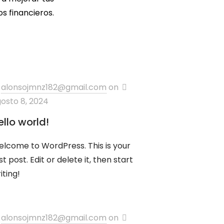
s financieros.
alonsojmnz182@gmail.com
on
osto 8, 2024
ello world!
lcome to WordPress. This is your
rst post. Edit or delete it, then start
iting!
alonsojmnz182@gmail.com
on