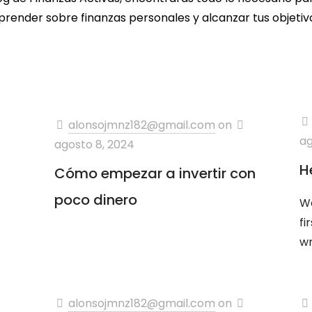
aprender sobre finanzas personales y alcanzar tus objetivo
alonsojmnz182@gmail.com
on
ag
agosto 8, 2024
H
Cómo empezar a invertir con
poco dinero
We
fi
wr
alonsojmnz182@gmail.com
on