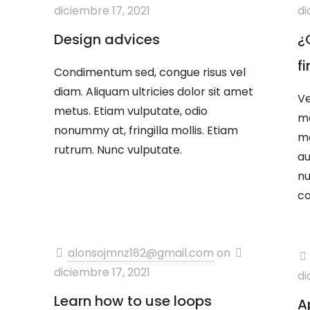
diciembre 17, 2021
di
Design advices
¿
f
Condimentum sed, congue risus vel
diam. Aliquam ultricies dolor sit amet
Ve
metus. Etiam vulputate, odio
ma
nonummy at, fringilla mollis. Etiam
me
rutrum. Nunc vulputate.
au
nu
co
alonsojmnz182@gmail.com
on
diciembre 17, 2021
di
Learn how to use loops
A